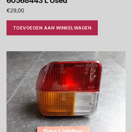
60568443 L Used
€
29,00
TOEVOEGEN AAN WINKELWAGEN