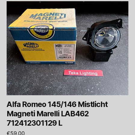
Alfa Romeo 145/146 Mistlicht
Magneti Marelli LAB462
712412301129 L
€
59,00