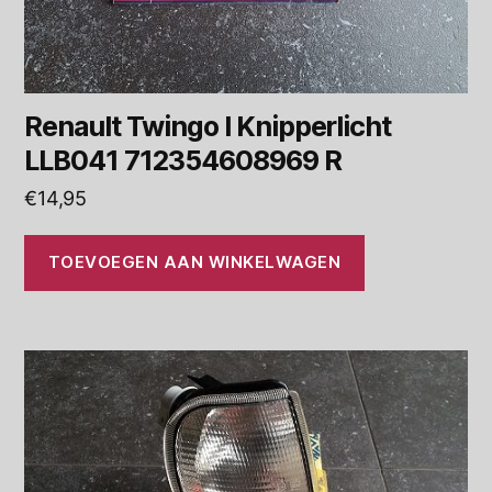
Renault Twingo I Knipperlicht
LLB041 712354608969 R
€
14,95
TOEVOEGEN AAN WINKELWAGEN