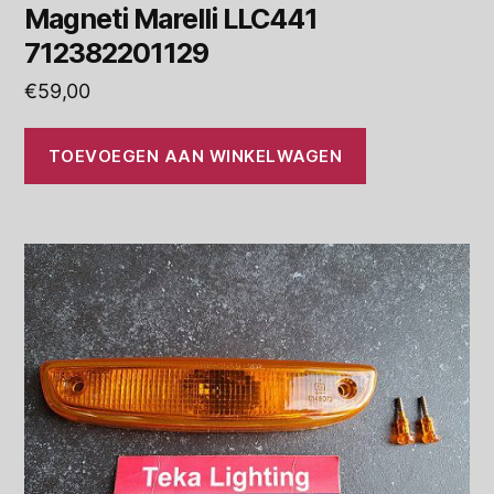
Magneti Marelli LLC441
712382201129
€
59,00
TOEVOEGEN AAN WINKELWAGEN