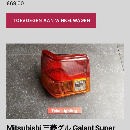
€
69,00
TOEVOEGEN AAN WINKELWAGEN
Mitsubishi 三菱グル Galant Super