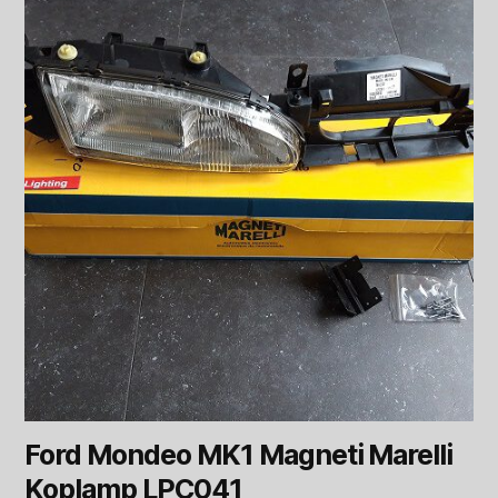
Ford Mondeo MK1 Magneti Marelli
Koplamp LPC041