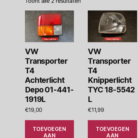
Toont alle 2 resultaten
VW
VW
Transporter
Transporter
T4
T4
Achterlicht
Knipperlicht
Depo 01-441-
TYC 18-5542
1919L
L
€
19,00
€
11,99
TOEVOEGEN
TOEVOEGEN
AAN
AAN