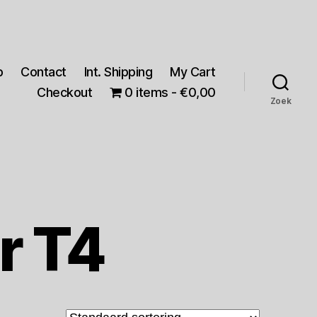
p
Contact
Int. Shipping
My Cart
Checkout
0 items
€0,00
Zoek
r T4