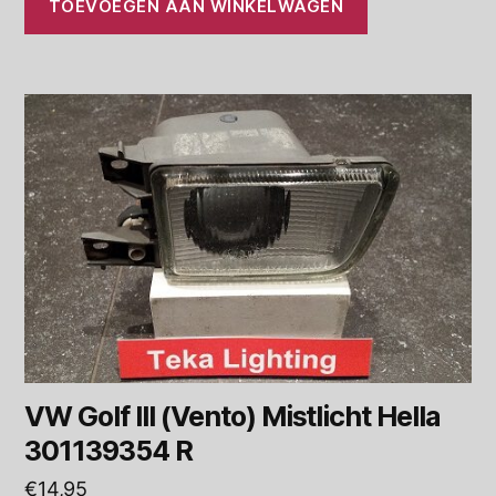
TOEVOEGEN AAN WINKELWAGEN
VW Golf III (Vento) Mistlicht Hella
301139354 R
€
14,95