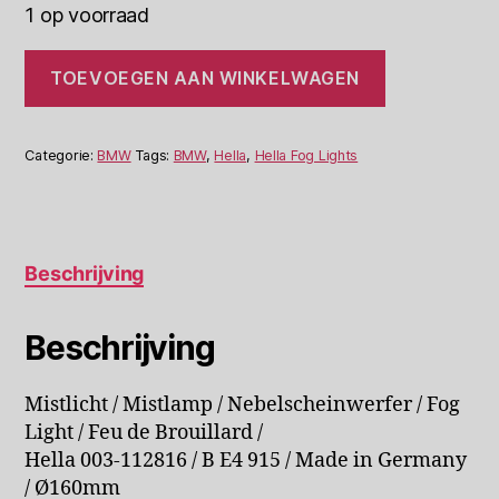
1 op voorraad
BMW
TOEVOEGEN AAN WINKELWAGEN
Hella
003-
112816
Ø160mm
Categorie:
BMW
Tags:
BMW
,
Hella
,
Hella Fog Lights
Mistlicht
Mistlamp
aantal
Beschrijving
Beschrijving
Mistlicht / Mistlamp / Nebelscheinwerfer / Fog
Light / Feu de Brouillard /
Hella 003-112816 / B E4 915 / Made in Germany
/ Ø160mm