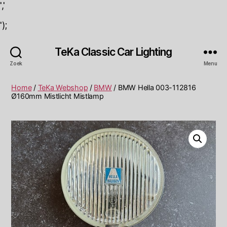
','
');
TeKa Classic Car Lighting
Zoek
Menu
Home
/
TeKa Webshop
/
BMW
/ BMW Hella 003-112816
Ø160mm Mistlicht Mistlamp