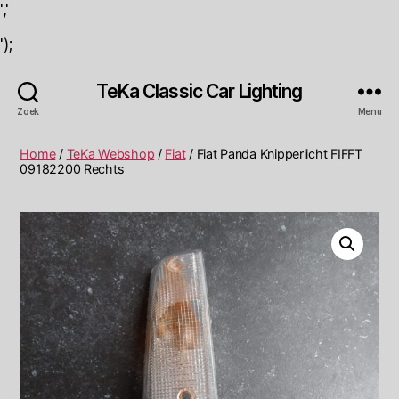
','
');
TeKa Classic Car Lighting
Zoek
Menu
Home
/
TeKa Webshop
/
Fiat
/ Fiat Panda Knipperlicht FIFFT
09182200 Rechts