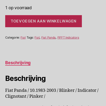
1 op voorraad
Fiat
TOEVOEGEN AAN WINKELWAGEN
Panda
Knipperlicht
FIFFT
09182200
Categorie:
Fiat
Tags:
Fiat
,
Fiat Panda
,
FIFFT Indicators
Rechts
aantal
Beschrijving
Beschrijving
Fiat Panda / 10.1983-2003 / Blinker / Indicator /
Clignotant / Pinker /