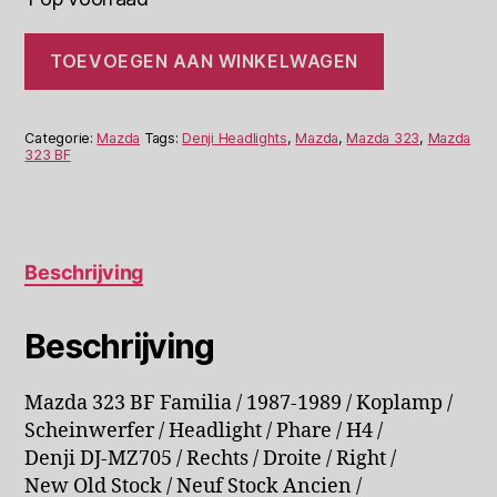
Mazda
TOEVOEGEN AAN WINKELWAGEN
323
BF
Familia
Koplamp
Categorie:
Mazda
Tags:
Denji Headlights
,
Mazda
,
Mazda 323
,
Mazda
Denji
323 BF
DJ-
MZ705
R
aantal
Beschrijving
Beschrijving
Mazda 323 BF Familia / 1987-1989 / Koplamp /
Scheinwerfer / Headlight / Phare / H4 /
Denji DJ-MZ705 / Rechts / Droite / Right /
New Old Stock / Neuf Stock Ancien /