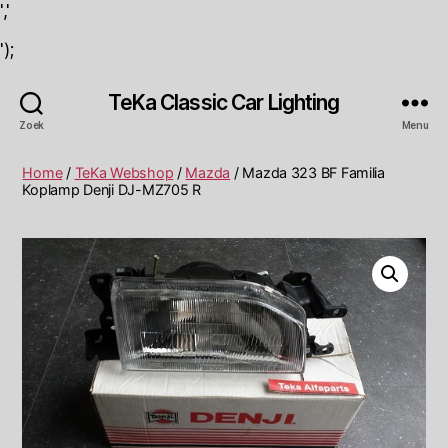
','
');
TeKa Classic Car Lighting
Zoek
Menu
Home
/
TeKa Webshop
/
Mazda
/ Mazda 323 BF Familia
Koplamp Denji DJ-MZ705 R