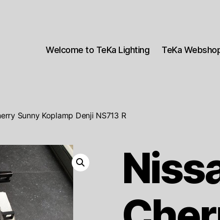
Welcome to TeKa Lighting
TeKa Websho
herry Sunny Koplamp Denji NS713 R
Niss
Cher