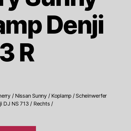
amp Denji
3 R
herry / Nissan Sunny / Koplamp / Scheinwerfer
ji DJ NS 713 / Rechts /