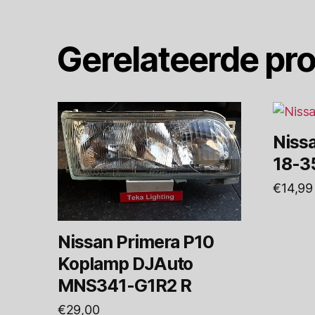
Gerelateerde pr
Niss
18-3
€
14,99
Nissan Primera P10
Koplamp DJAuto
MNS341-G1R2 R
€
29,00