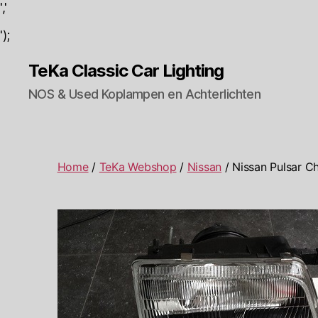
','
');
TeKa Classic Car Lighting
NOS & Used Koplampen en Achterlichten
Home
/
TeKa Webshop
/
Nissan
/ Nissan Pulsar C