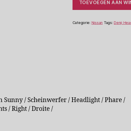
TOEVOEGEN AAN W
Pulsar
Cherry
Sunny
Koplamp
Categorie:
Nissan
Tags:
Denji Hea
Denji
NS713
R
aantal
n Sunny / Scheinwerfer / Headlight / Phare /
s / Right / Droite /