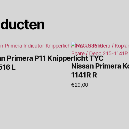
oducten
an Primera P11 Knipperlicht TYC
Nissan Primera K
516 L
1141R R
€
29,00