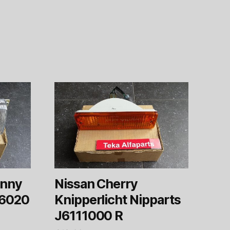
unny
Nissan Cherry
-6020
Knipperlicht Nipparts
J6111000 R