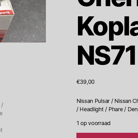
Kopl
NS71
€
39,00
Nissan Pulsar / Nissan C
/ Headlight / Phare / Den
1 op voorraad
Nissan