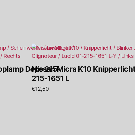
oplamp Depo 215-
Nissan Micra K10 Knipperlicht
215-1651 L
€
12,50