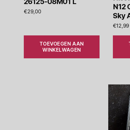
26125-08M01 L
N12 C
€
29,00
Sky 
€
12,99
TOEVOEGEN AAN
WINKELWAGEN