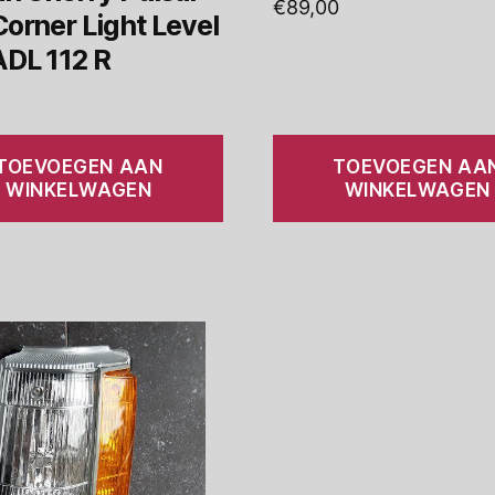
€
89,00
orner Light Level
ADL 112 R
TOEVOEGEN AAN
TOEVOEGEN AA
WINKELWAGEN
WINKELWAGEN