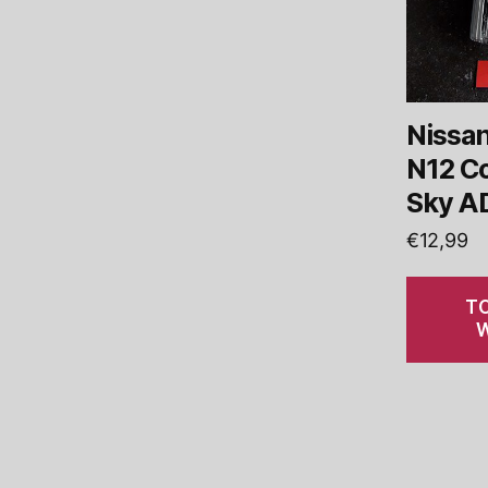
Nissan
N12 Co
Sky AD
€
12,99
T