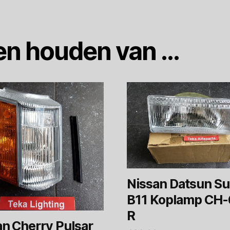
en houden van …
Nissan Datsun S
B11 Koplamp CH
R
an Cherry Pulsar