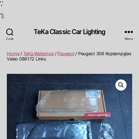
','
');
TeKa Classic Car Lighting
Zoek
Menu
Home
/
TeKa Webshop
/
Peugeot
/ Peugeot 306 Koplampglas
Valeo 086172 Links