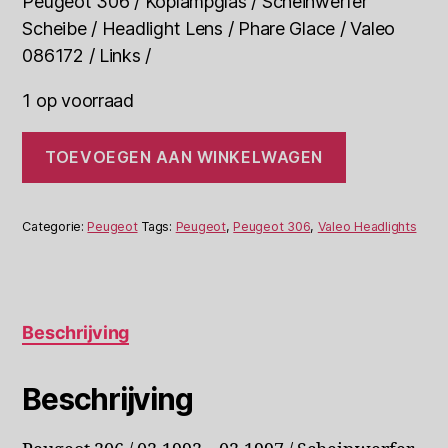
Peugeot 306 / Koplampglas / Scheinwerfer
Scheibe / Headlight Lens / Phare Glace / Valeo
086172 / Links /
1 op voorraad
Peugeot
TOEVOEGEN AAN WINKELWAGEN
306
Koplampglas
Valeo
086172
Categorie:
Peugeot
Tags:
Peugeot
,
Peugeot 306
,
Valeo Headlights
Links
aantal
Beschrijving
Beschrijving