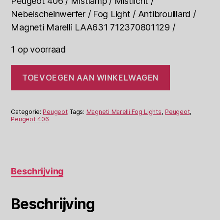
Peugeot 406 / Mistlamp / Mistlicht /
Nebelscheinwerfer / Fog Light / Antibrouillard /
Magneti Marelli LAA631 712370801129 /
1 op voorraad
Peugeot
TOEVOEGEN AAN WINKELWAGEN
406
Mistlicht
Magneti
Marelli
Categorie:
Peugeot
Tags:
Magneti Marelli Fog Lights
,
Peugeot
,
LAA631
Peugeot 406
712370801129
R
aantal
Beschrijving
Beschrijving