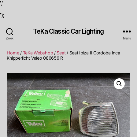
','
');
TeKa Classic Car Lighting
Zoek
Menu
Home
/
TeKa Webshop
/
Seat
/ Seat Ibiza II Cordoba Inca
Knipperlicht Valeo 086656 R