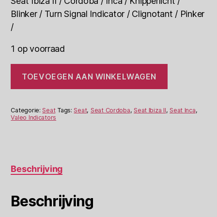
Seat Ibiza II / Cordoba / Inca / Knipperlicht /
Blinker / Turn Signal Indicator / Clignotant / Pinker
/
1 op voorraad
Seat
TOEVOEGEN AAN WINKELWAGEN
Ibiza
II
Cordoba
Inca
Categorie:
Seat
Tags:
Seat
,
Seat Cordoba
,
Seat Ibiza II
,
Seat Inca
,
Knipperlicht
Valeo Indicators
Valeo
086656
R
aantal
Beschrijving
Beschrijving