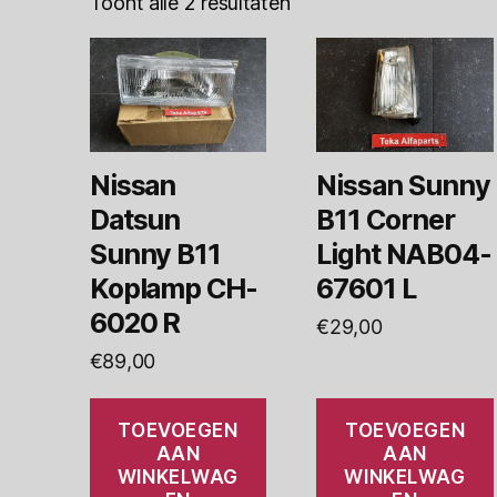
Toont alle 2 resultaten
Nissan
Nissan Sunny
Datsun
B11 Corner
Sunny B11
Light NAB04-
Koplamp CH-
67601 L
6020 R
€
29,00
€
89,00
TOEVOEGEN
TOEVOEGEN
AAN
AAN
WINKELWAG
WINKELWAG