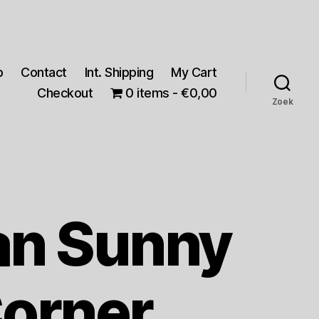
p
Contact
Int. Shipping
My Cart
Checkout
0 items
€0,00
Zoek
an Sunny
Corner