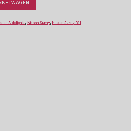
INKELWAGEN
ssan Sidelights
,
Nissan Sunny
,
Nissan Sunny B11