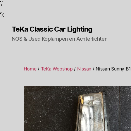
','
');
TeKa Classic Car Lighting
NOS & Used Koplampen en Achterlichten
Home
/
TeKa Webshop
/
Nissan
/ Nissan Sunny B1