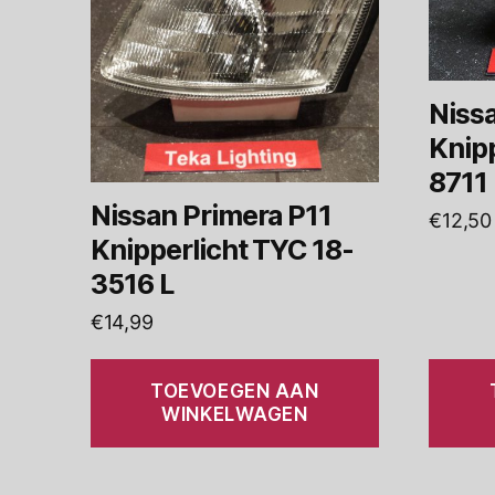
Niss
Knipp
8711
Nissan Primera P11
€
12,50
Knipperlicht TYC 18-
3516 L
€
14,99
TOEVOEGEN AAN
WINKELWAGEN