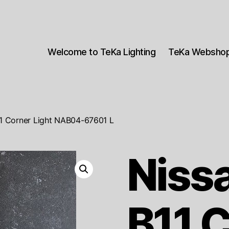
Welcome to TeKa Lighting
TeKa Websho
1 Corner Light NAB04-67601 L
Niss
B11 