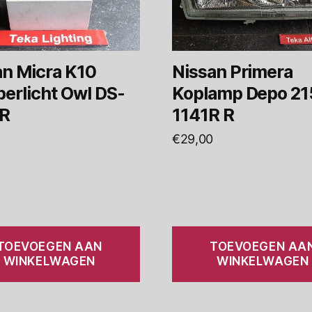
an Micra K10
Nissan Primera
erlicht Owl DS-
Koplamp Depo 21
 R
1141R R
€
29,00
TOEVOEGEN AAN
TOEVOEGEN AA
WINKELWAGEN
WINKELWAGEN