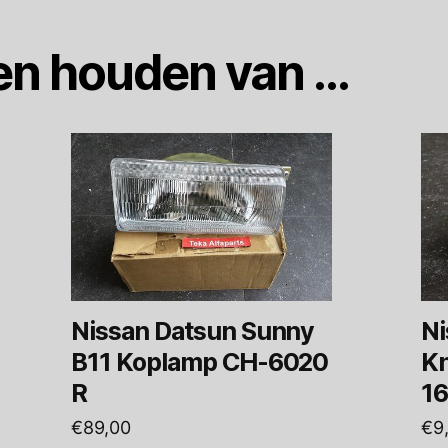
en houden van …
Nissan Datsun Sunny
Ni
B11 Koplamp CH-6020
Kn
R
16
€
89,00
€
9