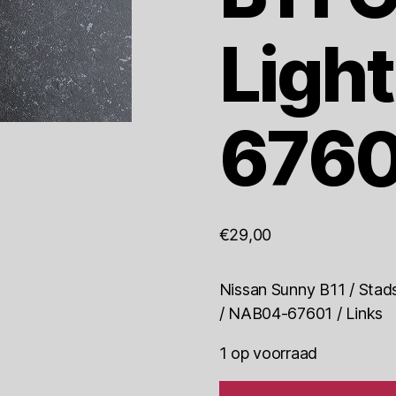
Ligh
6760
€
29,00
Nissan Sunny B11 / Stadsl
/ NAB04-67601 / Links
1 op voorraad
Nissan