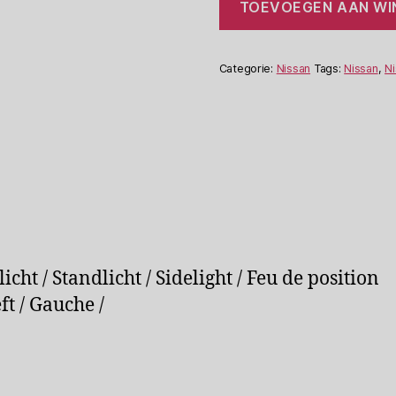
TOEVOEGEN AAN W
Sunny
B11
Corner
Light
Categorie:
Nissan
Tags:
Nissan
,
Ni
NAB04-
67601
L
aantal
cht / Standlicht / Sidelight / Feu de position
t / Gauche /